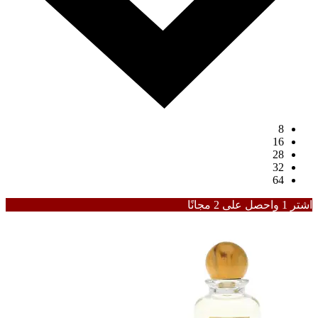
8
16
28
32
64
اشترِ 1 واحصل على 2 مجانًا