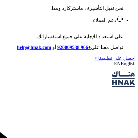
نحن نقبل التأشيرة ، ماستركارد ومدا.
دعم العملاء
على استعداد للإجابة على جميع استفساراتك
تواصل معنا على
+966 920009538
أو
help@hnak.com
احصل على تطبيقنا >
EN
English