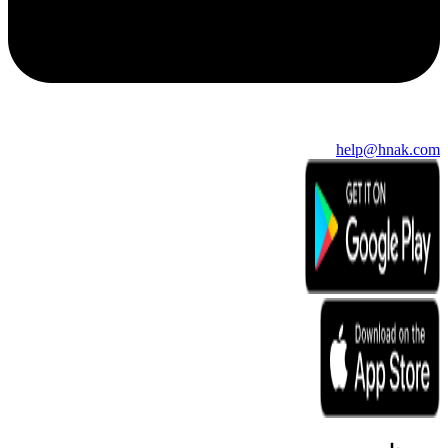
help@hnak.com