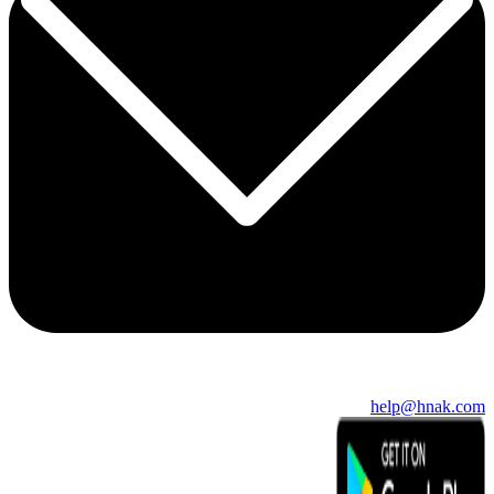
help@hnak.com