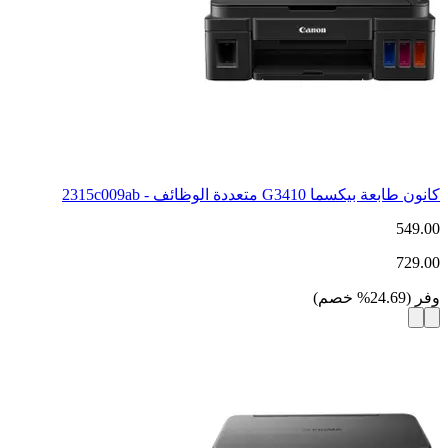
كانون طابعة بيكسما G3410 متعددة الوظائف - 2315c009ab
549.00
729.00
وفر
(
24.69
%
خصم
)