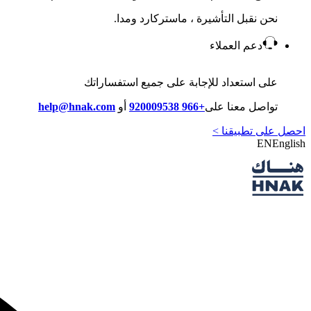
نحن نقبل التأشيرة ، ماستركارد ومدا.
دعم العملاء
على استعداد للإجابة على جميع استفساراتك
تواصل معنا على
+966 920009538
أو
help@hnak.com
احصل على تطبيقنا >
EN
English