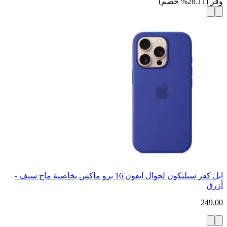
وفر
(
28.11
%
خصم
)
ابل كفر سيليكون لجوال ايفون 16 برو ماكس بخاصية ماج سيف -
أزرق
249.00