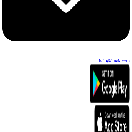
help@hnak.com