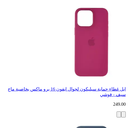
ابل غطاء حماية سيليكون لجوال ايفون 16 برو ماكس بخاصية ماج
سيف - فوشي
249.00