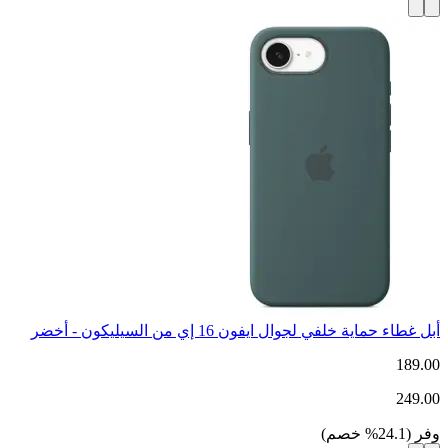
أبل غطاء حماية خلفي لجوال ايفون 16 إي من السيليكون - أخضر
189.00
249.00
وفر
(
24.1
%
خصم
)