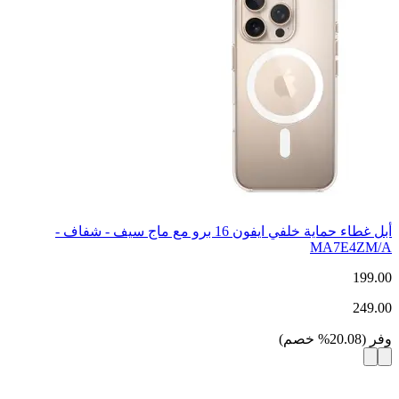
أبل غطاء حماية خلفي ايفون 16 برو مع ماج سيف - شفاف -
MA7E4ZM/A
199.00
249.00
وفر
(
20.08
%
خصم
)