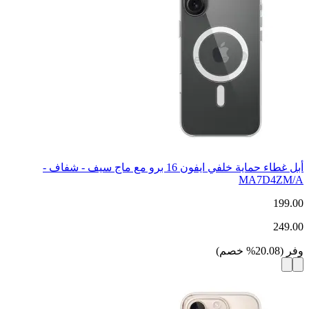
أبل غطاء حماية خلفي ايفون 16 برو مع ماج سيف - شفاف -
MA7D4ZM/A
199.00
249.00
وفر
(
20.08
%
خصم
)