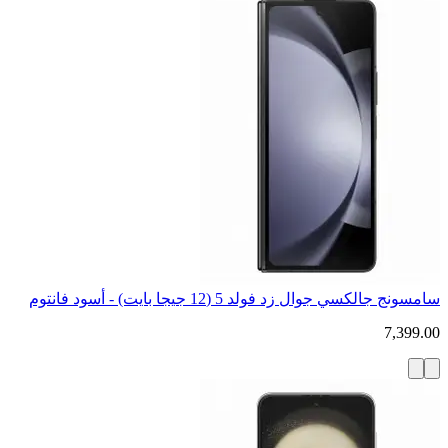
سامسونج جالكسي جوال زد فولد 5 (12 جيجا بايت) - أسود فانتوم
7,399.00