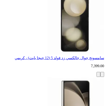
سامسونج جوال جالكسي زد فولد 5 (12 جيجا بايت) - كريمي
7,399.00