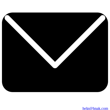
help@hnak.com