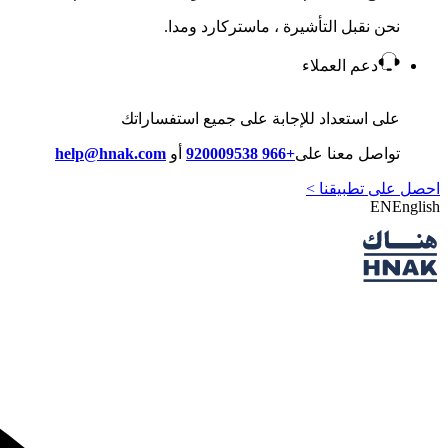
نحن نقبل التأشيرة ، ماستركارد ومدا.
دعم العملاء
على استعداد للإجابة على جميع استفساراتك
تواصل معنا على
+966 920009538
أو
help@hnak.com
احصل على تطبيقنا >
EN
English