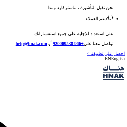
نحن نقبل التأشيرة ، ماستركارد ومدا.
دعم العملاء
على استعداد للإجابة على جميع استفساراتك
تواصل معنا على
+966 920009538
أو
help@hnak.com
احصل على تطبيقنا >
EN
English