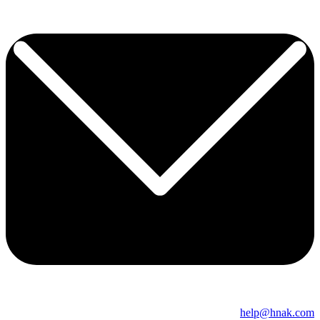
help@hnak.com