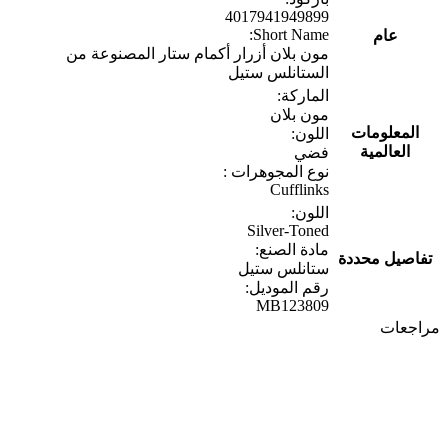
4017941949899
Short Name:
عام
مون بلان أزرار أكمام ستار المصنوعة من
الستانلس ستيل
الماركة:
مون بلان
المعلومات
اللون:
العالمية
فضي
نوع المجوهرات :
Cufflinks
اللون:
Silver-Toned
مادة الصنع:
تفاصيل محددة
ستانلس ستيل
رقم الموديل:
MB123809
مراجعات