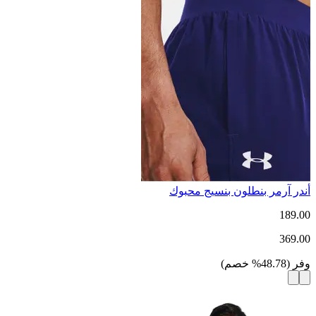
أندر آرمر بنطلون بنسيج محبوك
189.00
369.00
وفر
(
48.78
%
خصم
)