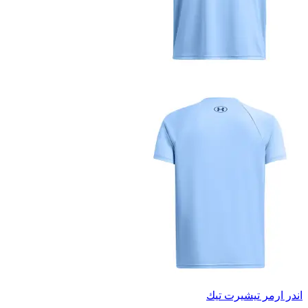
اندر ارمر تيشيرت تيك