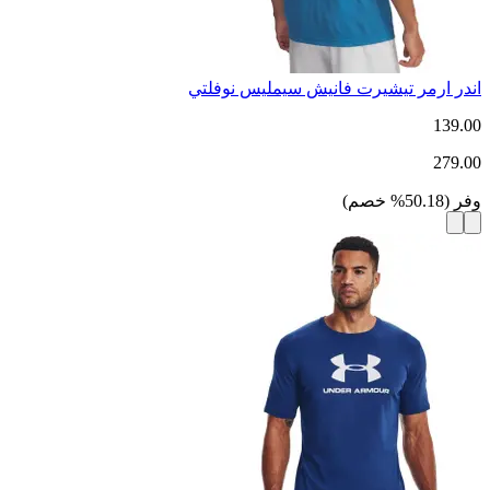
اندر ارمر تيشيرت فانيش سيمليس نوفلتي
139.00
279.00
وفر
(
50.18
%
خصم
)