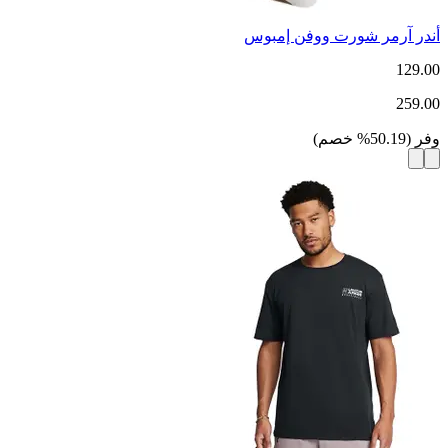
أندر آرمر شورت ووفن إمبوس
129.00
259.00
وفر
(
50.19
%
خصم
)