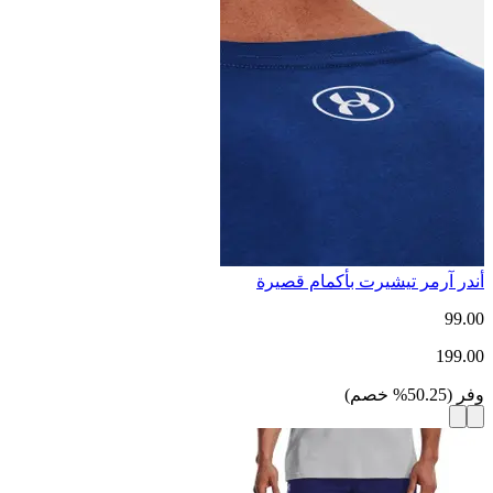
أندر آرمر تيشيرت بأكمام قصيرة
99.00
199.00
وفر
(
50.25
%
خصم
)