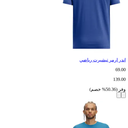
اندر ارمر تيشيرت رياضي
69.00
139.00
وفر
(
50.36
%
خصم
)