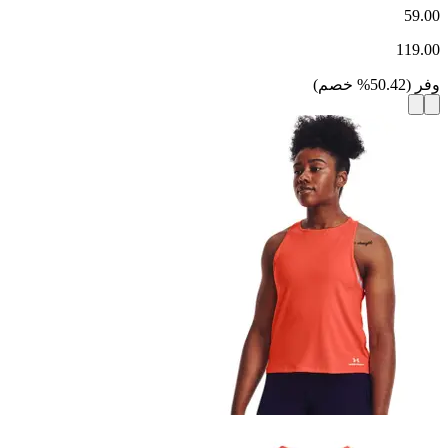
59.00
119.00
وفر
(
50.42
%
خصم
)