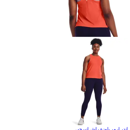
اندر ارمر بلوزة راش إنيرجي