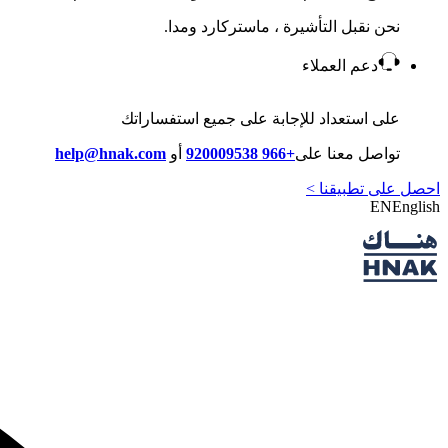
نحن نقبل التأشيرة ، ماستركارد ومدا.
دعم العملاء
على استعداد للإجابة على جميع استفساراتك
تواصل معنا على
+966 920009538
أو
help@hnak.com
احصل على تطبيقنا >
EN
English