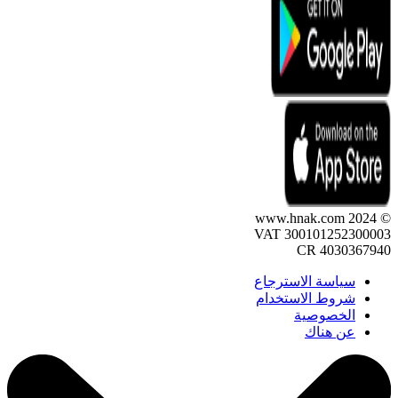
VAT 30010125230
CR 403036
سياسة الاسترجاع
شروط الاستخدام
الخصوصية
عن هناك