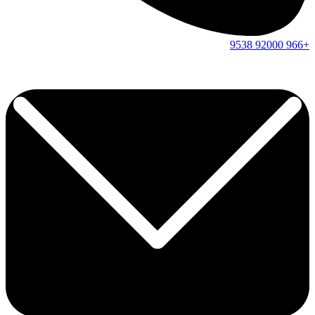
9538
92000