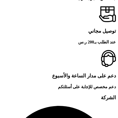
ل مجاني
ب بـ200 ر.س
على مدار الساعة والأسبوع
خصص للإجابة على أسئلتكم
كة