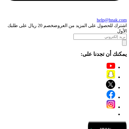
help@hnak
 للحصول على المزيد من العروض
خصم 20 ريال على طلبك
ك أن تجدنا على: