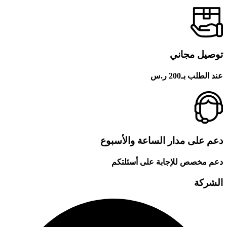
ل مجاني
ب بـ200 ر.س
على مدار الساعة والأسبوع
خصص للإجابة على أسئلتكم
كة