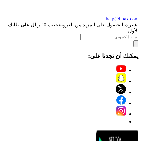
help@hnak
 للحصول على المزيد من العروض
خصم 20 ريال على طلبك
ك أن تجدنا على: