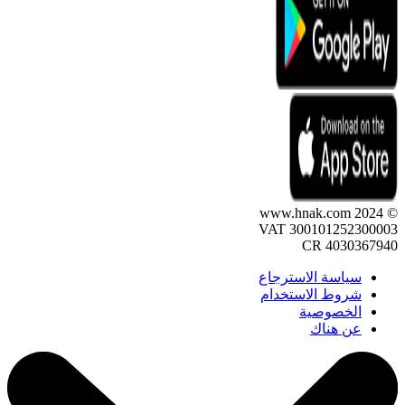
VAT 30010125230
CR 403036
سياسة الاسترجاع
شروط الاستخدام
الخصوصية
عن هناك