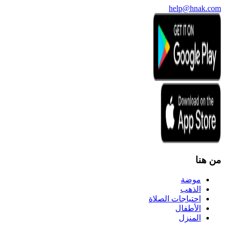
help@hnak
نا
موضة
الذهب
احتياجات الصلاة
الأطفال
المنزل