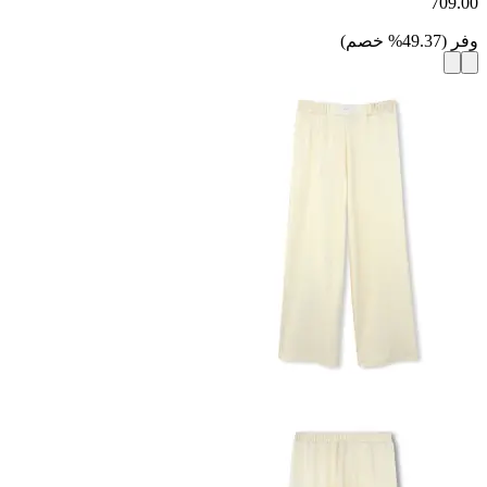
709.00
وفر
(
49.37
%
خصم
)