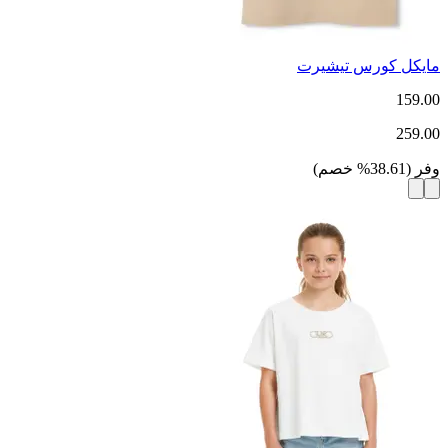
مايكل كورس تيشيرت
159.00
259.00
وفر
(
38.61
%
خصم
)