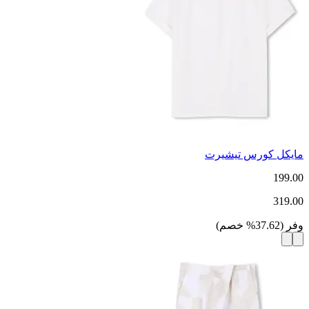
مايكل كورس تيشيرت
199.00
319.00
وفر
(
37.62
%
خصم
)