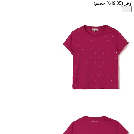
وفر
(
49.35
%
خصم
)