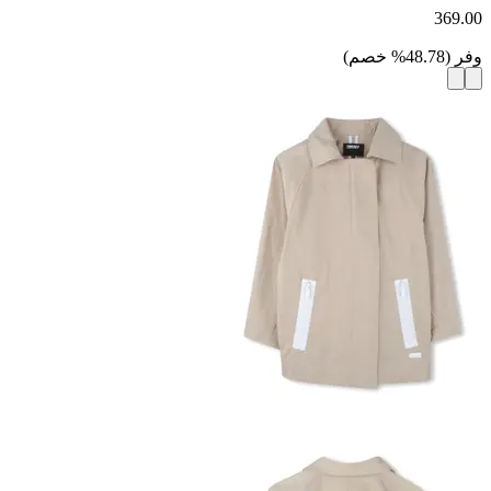
369.00
وفر
(
48.78
%
خصم
)