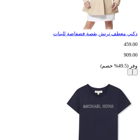
دكني معطف ترنش بقصة فضفاضة للبنات
459.00
909.00
وفر
(
49.5
%
خصم
)