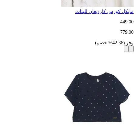
مايكل كورس كارديغان للبنات
449.00
779.00
وفر
(
42.36
%
خصم
)