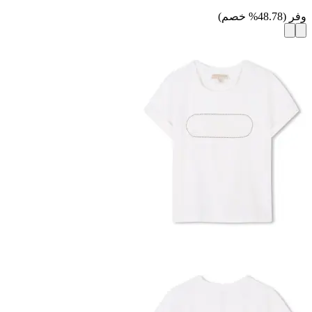
وفر
(
48.78
%
خصم
)