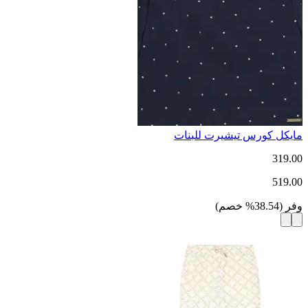
مايكل كورس تيشيرت للبنات
319.00
519.00
وفر
(
38.54
%
خصم
)