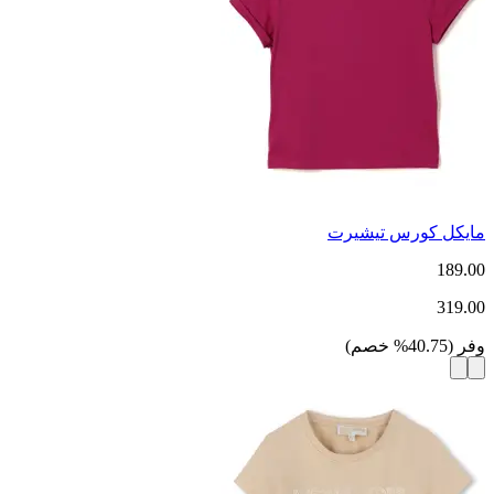
مايكل كورس تيشيرت
189.00
319.00
وفر
(
40.75
%
خصم
)