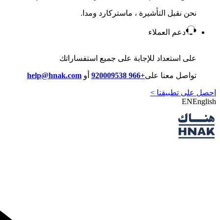
نحن نقبل التأشيرة ، ماستركارد ومدا.
دعم العملاء
على استعداد للإجابة على جميع استفساراتك
تواصل معنا على
+966 920009538
أو
help@hnak.com
احصل على تطبيقنا >
EN
English