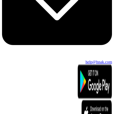
help@hnak.com