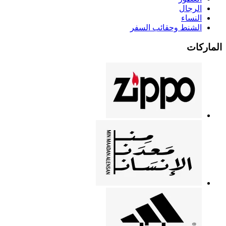
الرجال
النساء
الشنط وحقائب السفر
الماركات