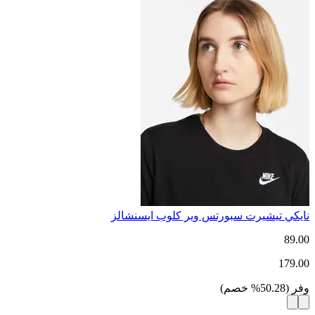
نايكي تيشيرت سبورتس وير كلوب ايسنشالز
89.00
179.00
وفر
(
50.28
%
خصم
)