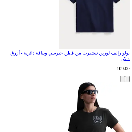
بولو رالف لورين تيشيرت من قطن جيرسي وبياقة دائرية - أزرق
داكن
109.00