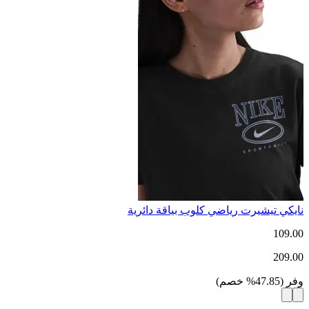
نايكي تيشيرت رياضي كلوب بياقة دائرية
109.00
209.00
وفر
(
47.85
%
خصم
)