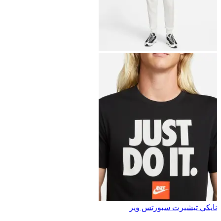
نايكي تيشيرت سبورتس وير