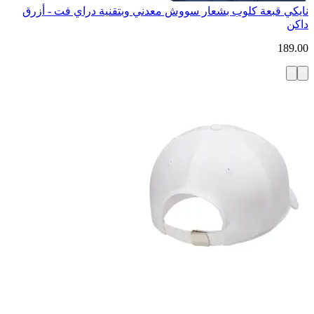
نايكي قبعة كلوب بشعار سووش معدني وبتقنية دراي فت - أزرق
داكن
189.00