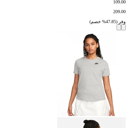
109.00
209.00
وفر
(
47.85
%
خصم
)