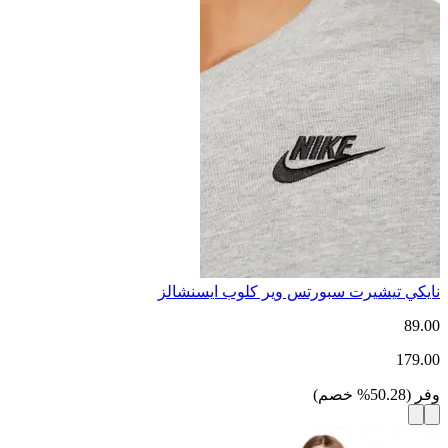
نايكي تيشيرت سبورتس وير كلوب ايسنشالز
89.00
179.00
وفر
(
50.28
%
خصم
)