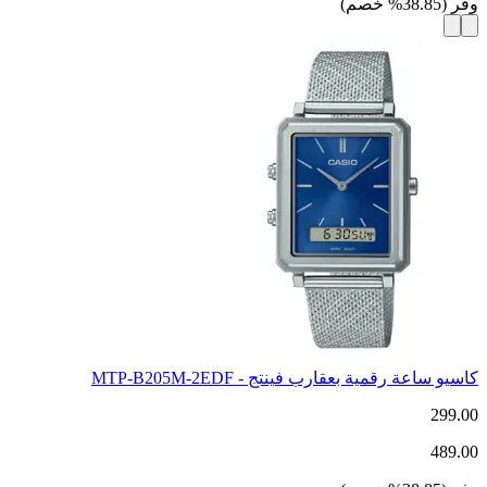
وفر
(
38.85
%
خصم
)
كاسيو ساعة رقمية بعقارب فينتج - MTP-B205M-2EDF
299.00
489.00