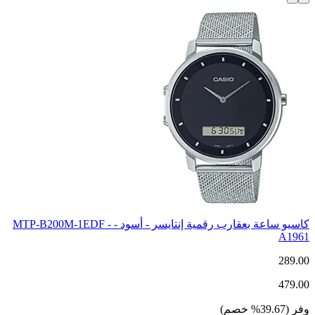
كاسيو ساعة بعقارب رقمية إنتايسر - أسود - MTP-B200M-1EDF -
A1961
289.00
479.00
وفر
(
39.67
%
خصم
)