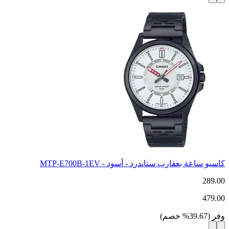
كاسيو ساعة بعقارب ستاندرد - أسود - MTP-E700B-1EV
289.00
479.00
وفر
(
39.67
%
خصم
)