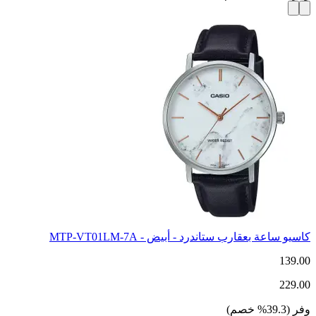
كاسيو ساعة بعقارب ستاندرد - أبيض - MTP-VT01LM-7A
139.00
229.00
وفر
(
39.3
%
خصم
)