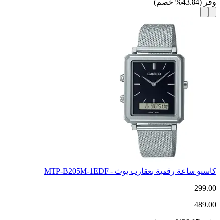
وفر
(
43.84
%
خصم
)
كاسيو ساعة رقمية بعقارب يوث - MTP-B205M-1EDF
299.00
489.00