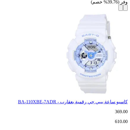
وفر
(
39.76
%
خصم
)
كاسيو ساعة بيبي جي رقمية بعقارب - BA-110XBE-7ADR
369.00
610.00