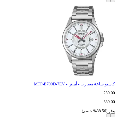
كاسيو ساعة بعقارب - أبيض - MTP-E700D-7EV
239.00
389.00
وفر
(
38.56
%
خصم
)