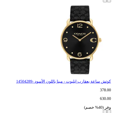
كوتش ساعة بعقارب ايليوت - مينا باللون الأسود -14504289
378.00
630.00
وفر
(
40
%
خصم
)