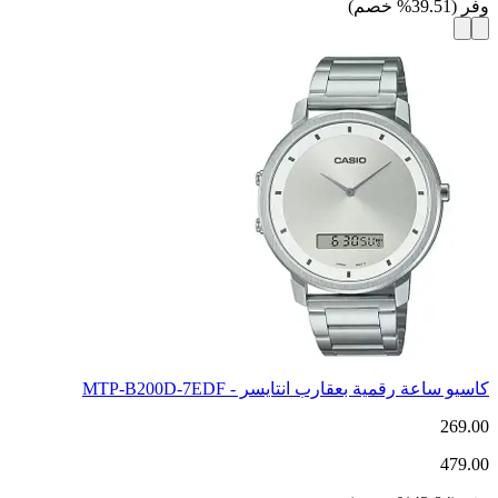
وفر
(
39.51
%
خصم
)
كاسيو ساعة رقمية بعقارب انتايسر - MTP-B200D-7EDF
269.00
479.00