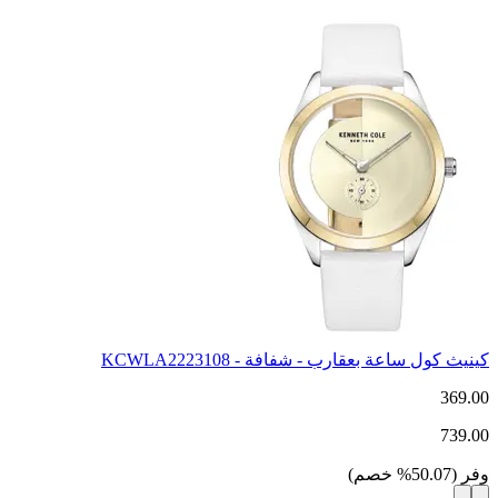
كينيث كول ساعة بعقارب - شفافة - KCWLA2223108
369.00
739.00
وفر
(
50.07
%
خصم
)