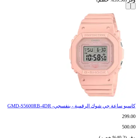
كاسيو ساعة جي شوك الرقمية - بنفسجي- GMD-S5600RB-4DR
299.00
500.00
وفر
(
40.2
%
خصم
)