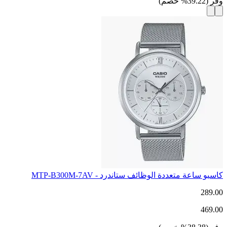
وفر
(
39.22
%
خصم
)
كاسيو ساعة متعددة الوظائف ستاندرد - MTP-B300M-7AV
289.00
469.00