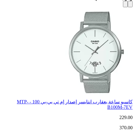
كاسيو ساعة بعقارب انتايسر إصدار إم تي بي-بي 100 - MTP-
B100M-7EV
229.00
370.00