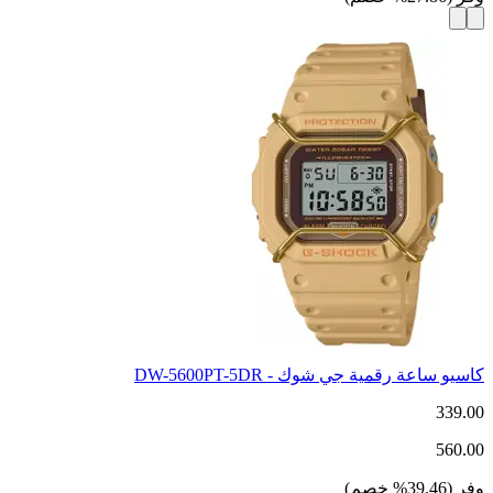
كاسيو ساعة رقمية جي شوك - DW-5600PT-5DR
339.00
560.00
وفر
(
39.46
%
خصم
)