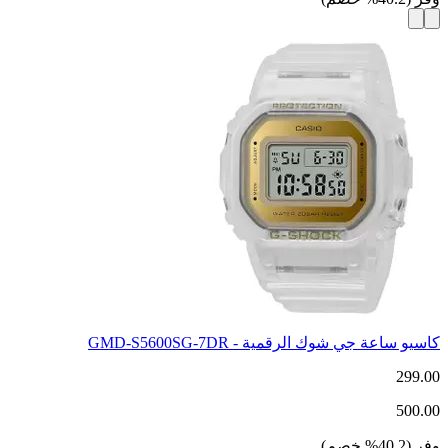
كاسيو ساعة جي شوك الرقمية - GMD-S5600SG-7DR
299.00
500.00
وفر
(
40.2
%
خصم
)