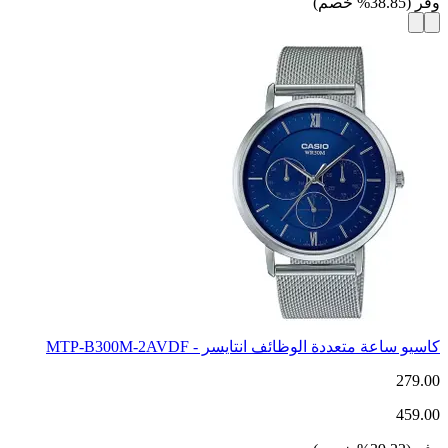
وفر
(
38.85
%
خصم
)
كاسيو ساعة متعددة الوظائف انتايسر - MTP-B300M-2AVDF
279.00
459.00