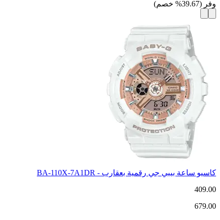
وفر
(
39.67
%
خصم
)
كاسيو ساعة بيبي جي رقمية بعقارب - BA-110X-7A1DR
409.00
679.00