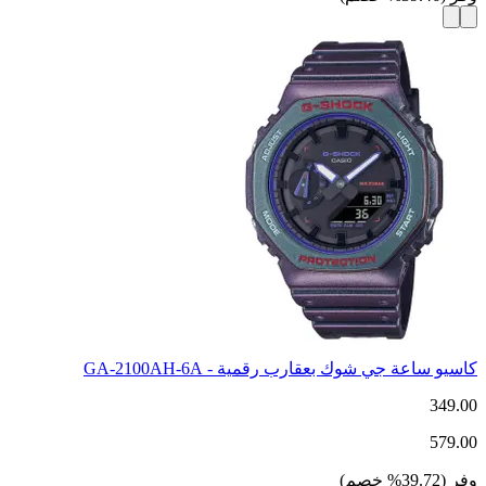
كاسيو ساعة جي شوك بعقارب رقمية - GA-2100AH-6A
349.00
579.00
وفر
(
39.72
%
خصم
)