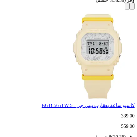
وفر
(
38.38
%
خصم
)
كاسيو ساعة بعقارب بيبي جي - BGD-565TW-5
339.00
559.00
وفر
(
39.36
%
خصم
)