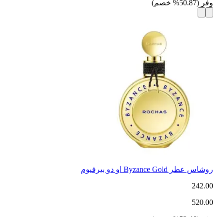
وفر
(
50.87
%
خصم
)
روشاس عطر Byzance Gold او دو بيرفيوم
242.00
520.00