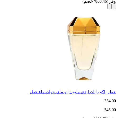
وفر
(
53.46
%
خصم
)
عطر باكو رابان ليدي مليون إيو ماي جولد- ماء عطر
334.00
545.00