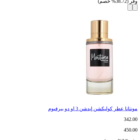
وفر
(
38.72
%
خصم
)
مونتانا عطر كوليكشن إيدشن 3 او دو بيرفيوم
342.00
450.00