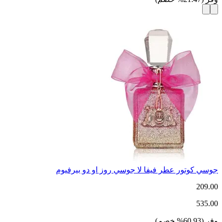
جوسي كوتور عطر فيفا لا جوسي روز او دو بيرفيوم
209.00
535.00
وفر
(
60.93
%
خصم
)