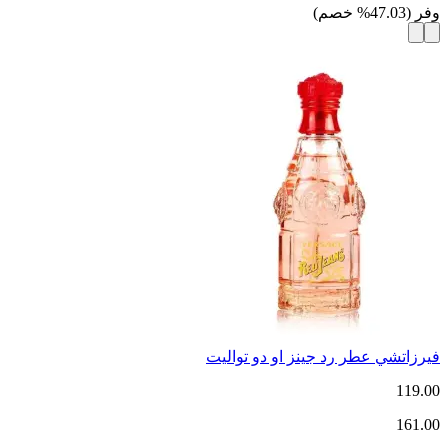
وفر
(
47.03
%
خصم
)
فيرزاتشي عطر رد جينز او دو تواليت
119.00
161.00