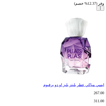
وفر
(
12.37
%
خصم
)
ايسي مياكي عطر بليتز بليز او دو برفيوم
267.00
311.00