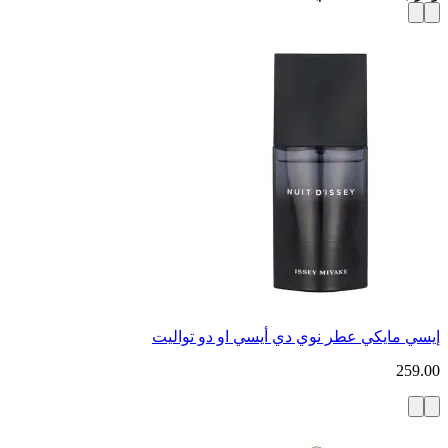
إيسي مايكي عطر نوي دي أيسي او دو تواليت
259.00