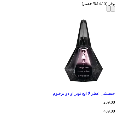
وفر
(
14.15
%
خصم
)
جيفنشي عطر لا انج نوير او دو برفيوم
259.00
489.00