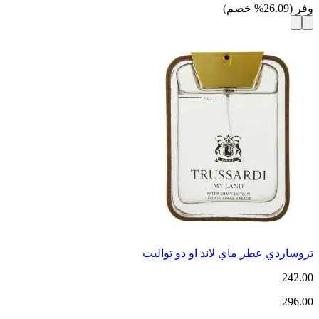
وفر
(
26.09
%
خصم
)
تروساردي عطر ماي لاند او دو تواليت
242.00
296.00