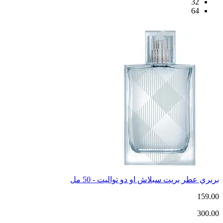
32
64
بربري عطر بريت سبلاش او دو تواليت - 50 مل
159.00
300.00