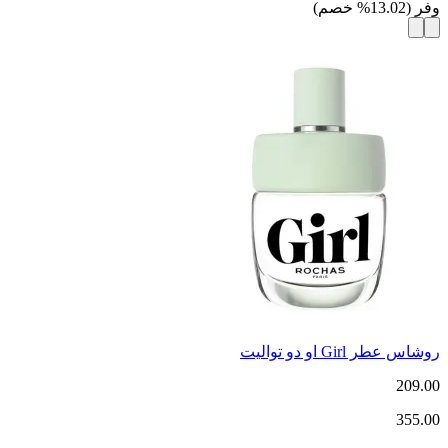
وفر
(
13.02
%
خصم
)
روشاس عطر Girl او دو تواليت
209.00
355.00