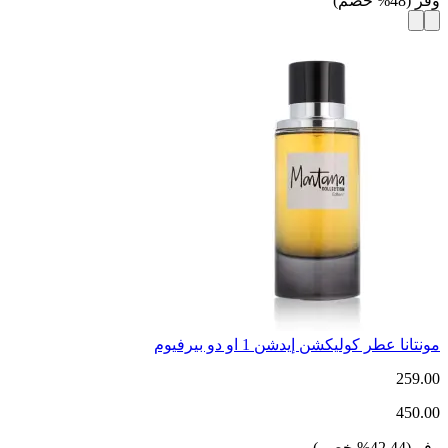
وفر
(
48
%
خصم
)
مونتانا عطر كوليكشن إيدشن 1 او دو بيرفيوم
259.00
450.00
وفر
(
42.44
%
خصم
)