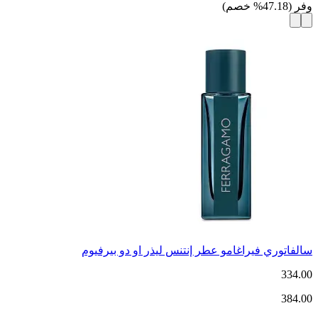
وفر
(
47.18
%
خصم
)
سالفاتوري فيراغامو عطر إنتنس ليذر او دو بيرفيوم
334.00
384.00