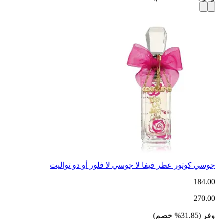
جوسي كوتور عطر فيفا لا جوسي لا فلور أو دو تواليت
184.00
270.00
وفر
(
31.85
%
خصم
)