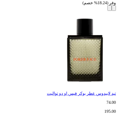
وفر
(
18.24
%
خصم
)
تيد لابيدوس عطر بوكر فيس او دو تواليت
74.00
195.00