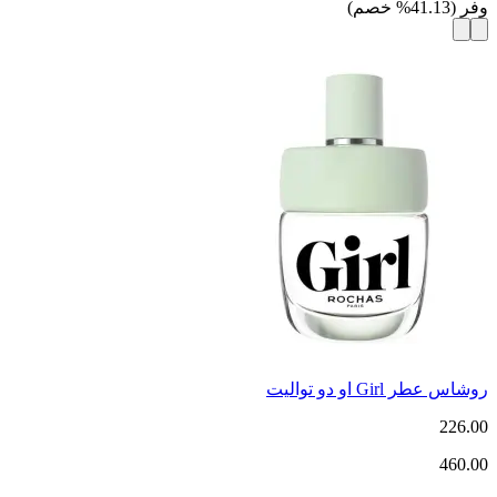
وفر
(
41.13
%
خصم
)
روشاس عطر Girl او دو تواليت
226.00
460.00