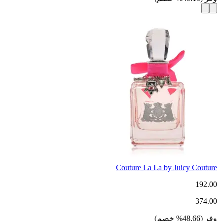
Couture La La by Juicy Couture
192.00
374.00
وفر
(
48.66
%
خصم
)