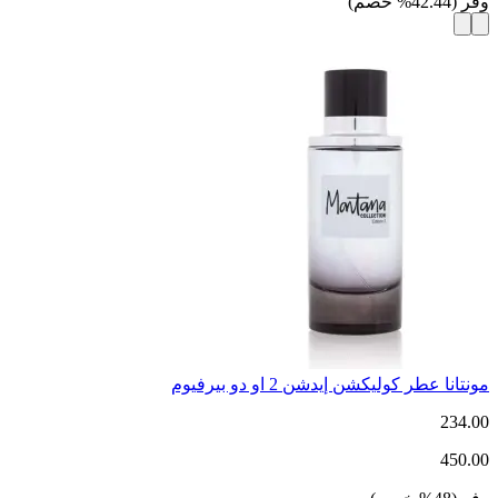
وفر
(
42.44
%
خصم
)
مونتانا عطر كوليكشن إيدشن 2 او دو بيرفيوم
234.00
450.00