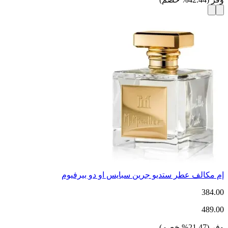
إم مكالف عطر ستديو جرين سبايس او دو بيرفيوم
384.00
489.00
وفر
(
21.47
%
خصم
)