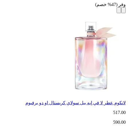
وفر
(
47
%
خصم
)
لانكوم عطر لا في إيه بيل سولاي كريستال او دو برفيوم
517.00
590.00