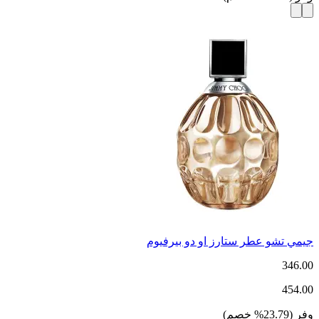
جيمي تشو عطر ستارز او دو بيرفيوم
346.00
454.00
وفر
(
23.79
%
خصم
)