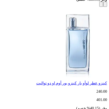
كينزو عطر لوأو بار كينزو بور أوم او دو تواليت
240.00
401.00
وفر
(
40.15
%
خصم
)