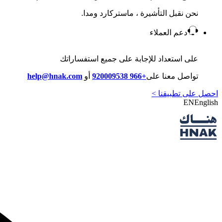
نحن نقبل التأشيرة ، ماستركارد ومدا.
دعم العملاء
على استعداد للإجابة على جميع استفساراتك
تواصل معنا على
+966 920009538
أو
help@hnak.com
احصل على تطبيقنا >
EN
English