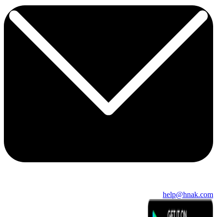
help@hnak.com