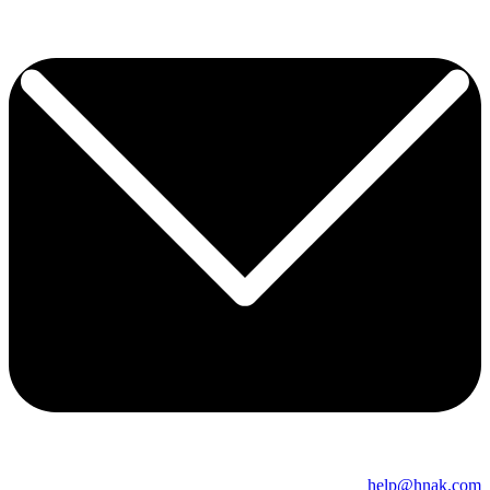
help@hnak.com