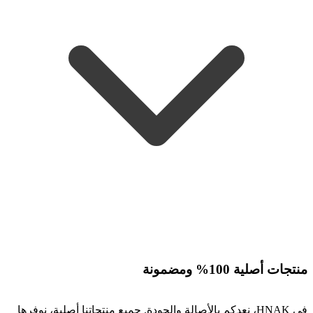
منتجات أصلية 100% ومضمونة
في HNAK، نعدكم بالأصالة والجودة. جميع منتجاتنا أصلية، نوفرها