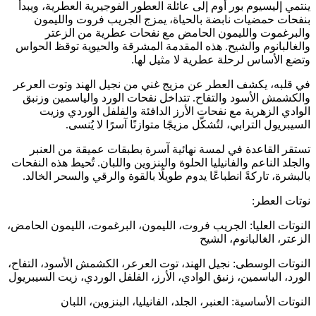
ينتمي إليسيوم بور أوم إلى عائلة العطور الفوجيرية العطرية، ويبدأ
بنفحات حمضيات نابضة بالحياة، يمزج الجريب فروت والليمون
والبرغموت والليمون الحامض مع نفحات عطرية من الزعتر
والغالبانوم والشيح. هذه المقدمة المشرقة والحيوية توقظ الحواس
وتضع الأساس لرحلة عطرية لا مثيل لها.
في قلبه، يكشف العطر عن مزيج غني من نجيل الهند وتوت العرعر
والكشمش الأسود والتفاح. تتداخل نفحات الورد والياسمين وزنبق
الوادي الزهرية مع نفحات الأرز الدافئة والفلفل الوردي وزيت
السيبريول الترابي، لتُشكّل مزيجًا متوازنًا آسرًا لا يُنسى.
تستقر القاعدة في لمسة نهائية آسرة بطبقات عميقة من العنبر
والجلد الناعم والفانيليا الحلوة والبنزوين واللبان. تُحيط هذه النفحات
بالبشرة، تاركةً انطباعًا يدوم طويلًا بالقوة والرقي والسحر الخالد.
نوتات العطر:
النوتات العليا: الجريب فروت، الليمون، البرغموت، الليمون الحامض،
الزعتر، الغالبانوم، الشيح
النوتات الوسطى: نجيل الهند، توت العرعر، الكشمش الأسود، التفاح،
الورد، الياسمين، زنبق الوادي، الأرز، الفلفل الوردي، زيت السيبريول
النوتات الأساسية: العنبر، الجلد، الفانيليا، البنزوين، اللبان