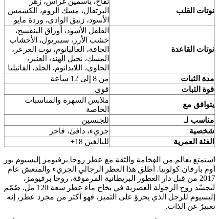
تفاح، ياسمين غراس، زهر
نوتات القلب
البرتقال، مسك الروم، الكشمش
الأسود، زنبق الوادي، وردة مايو
الفلفل الأسود، أوراق البنفسج،
خشب الأرز، سيبريول، الأخشاب
نوتات القاعدة
الجافة، الغالبانوم، توت العرعر،
المسك، نجيل الهند، العنبر،
الجاوي، اللابدانوم، الجلد، الفانيليا
مدة الثبات
من 8 إلى 12 ساعة
قوة الثبات
قوي
ملابس السهرة والمناسبات
يتوافق مع
الخاصة
مناسب لـ
للجنسين
شخصية
جريء، دافئ، فاخر
الفئة العمرية
للبالغين 18+
استمتع بعالم من الفخامة والثقة مع عطر روجا برفيومز إليسيوم بور
أوم بارفان كولونيا. أُطلق هذا العطر الرجالي الجريء والمنعش عام
2017 من قِبل دار العطور البريطانية المرموقة، روجا برفيومز،
ليجسّد روح الرجولة العصرية في بخاخ ماء عطر سعة 120 مل. صُمّم
إليسيوم للرجل الذي يجرؤ على التميز، فهو أكثر من مجرد عطر، إنه
تعبيرٌ عن الذات.