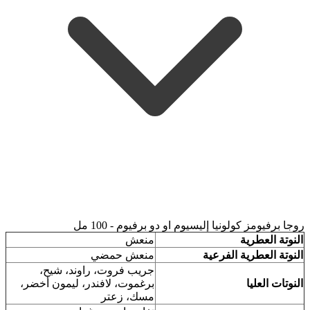
روجا برفيومز كولونيا إليسيوم او دو برفيوم - 100 مل
النوتة العطرية
منعش
النوتة العطرية الفرعية
منعش حمضي
جريب فروت، راوند، شيح،
النوتات العليا
برغموت، لافندر، ليمون أخضر،
مسك، زعتر