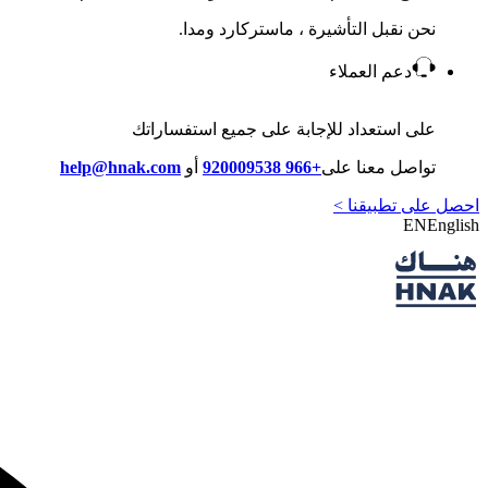
نحن نقبل التأشيرة ، ماستركارد ومدا.
دعم العملاء
على استعداد للإجابة على جميع استفساراتك
تواصل معنا على
+966 920009538
أو
help@hnak.com
احصل على تطبيقنا >
EN
English