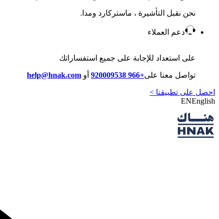
نحن نقبل التأشيرة ، ماستركارد ومدا.
دعم العملاء
على استعداد للإجابة على جميع استفساراتك
تواصل معنا على
+966 920009538
أو
help@hnak.com
احصل على تطبيقنا >
EN
English