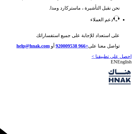
نحن نقبل التأشيرة ، ماستركارد ومدا.
دعم العملاء
على استعداد للإجابة على جميع استفساراتك
تواصل معنا على
+966 920009538
أو
help@hnak.com
احصل على تطبيقنا >
EN
English