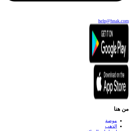
help@hnak.com
من هنا
موضة
الذهب