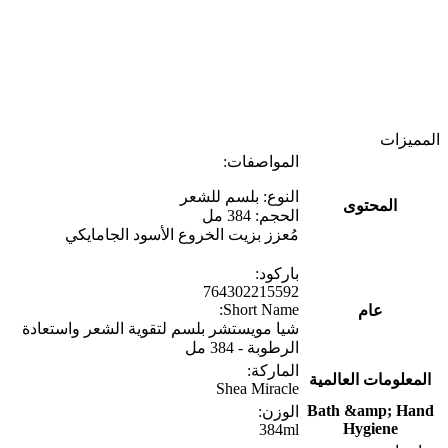
المميزات
المواصفات:
النوع: بلسم للشعر
المحتوى
الحجم: 384 مل
مُعزز بزيت الخروع الأسود الجامايكي
باركود:
764302215592
Short Name:
عام
شيا مويستشر بلسم لتقوية الشعر واستعادة
الرطوبة - 384 مل
الماركة:
المعلومات العالمية
Shea Miracle
Bath &amp; Hand
الوزن:
Hygiene
384ml