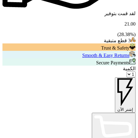
لقد قمت بتوفير
21.00
28.38
%)
(
3 قطع متبقية
Trust & Safety
Smooth & Easy Returns
Secure Payments
الكمية
إشتر الآن