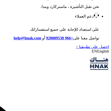
نحن نقبل التأشيرة ، ماستركارد ومدا.
دعم العملاء
على استعداد للإجابة على جميع استفساراتك
تواصل معنا على
+966 920009538
أو
help@hnak.com
احصل على تطبيقنا >
EN
English