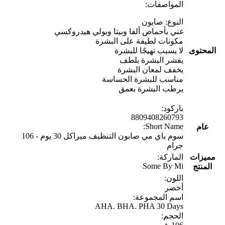
المواصفات:
النوع: صابون
غني بأحماض ألفا وبيتا وبولي هيدروكسي
مكونات لطيفة على البشرة
المحتوى
لا يسبب تهيجًا للبشرة
يقشر البشرة بلطف
يخفف لمعان البشرة
مناسب للبشرة الحساسة
يرطب البشرة بعمق
باركود:
8809408260793
Short Name:
عام
سوم باي مي صابون التنظيف ميراكل 30 يوم - 106
جرام
مميزات
الماركة:
Some By Mi
المنتج
اللون:
أخضر
اسم المجموعة:
AHA. BHA. PHA 30 Days
الحجم: