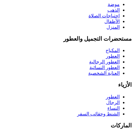
موضة
الذهب
احتياجات الصلاة
الأطفال
المنزل
مستحضرات التجميل والعطور
المكياج
العطور
العطور الرجالية
العطور النسائية
العناية الشخصية
الأزياء
العطور
الرجال
النساء
الشنط وحقائب السفر
الماركات