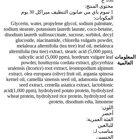
106 غ
محتوى المنتج:
1 سوم باي مي صابون التنظيف ميراكل 30 يوم
المكونات:
Glycerin, water, propylene glycol, sodium palmitate,
sodium stearate, potassium laureth laurate, coco-betaine,
disodium laureth sulfosuccinate, sucrose, sorbitol, decyl
glucoside, niacinamide, chlorella vulgaris powder,
melaleuca alternifolia (tea tree) leaf oil, melaleuca
alternifolia (tea tree) extract, stearic acid (5,000 ppm),
المعلومات
salicylic acid (5,000 ppm), hordeum vulgare leaf
powder, houttuynia cordata extract, glycyrrhiza
العالمية
uralensis (licorice) root extract, leontopodium alpinum
extract, olea europaea (olive) fruit oil, argania spinosa
kernel oil, camellia sinensis seed oil, adansonia digitata
seed extract, centella asiatica extract, lactobionic
acid(1,000 ppm), hydrolyzed potato protein, hydrolyzed
wheat protein, hydrolyzed rice protein, hydrolyzed oat
protein, disodium edta, limonene.
اللون:
أخضر
الفئة العمرية:
للبالغين
مناسب لـ:
الجنسين