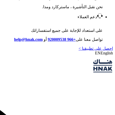
نحن نقبل التأشيرة ، ماستركارد ومدا.
دعم العملاء
على استعداد للإجابة على جميع استفساراتك
تواصل معنا على
+966 920009538
أو
help@hnak.com
احصل على تطبيقنا >
EN
English