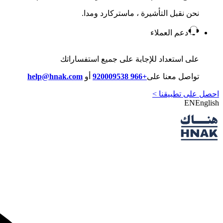
نحن نقبل التأشيرة ، ماستركارد ومدا.
دعم العملاء
على استعداد للإجابة على جميع استفساراتك
تواصل معنا على
+966 920009538
أو
help@hnak.com
احصل على تطبيقنا >
EN
English