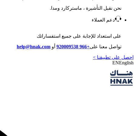
نحن نقبل التأشيرة ، ماستركارد ومدا.
دعم العملاء
على استعداد للإجابة على جميع استفساراتك
تواصل معنا على
+966 920009538
أو
help@hnak.com
احصل على تطبيقنا >
EN
English