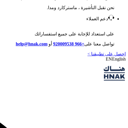
نحن نقبل التأشيرة ، ماستركارد ومدا.
دعم العملاء
على استعداد للإجابة على جميع استفساراتك
تواصل معنا على
+966 920009538
أو
help@hnak.com
احصل على تطبيقنا >
EN
English