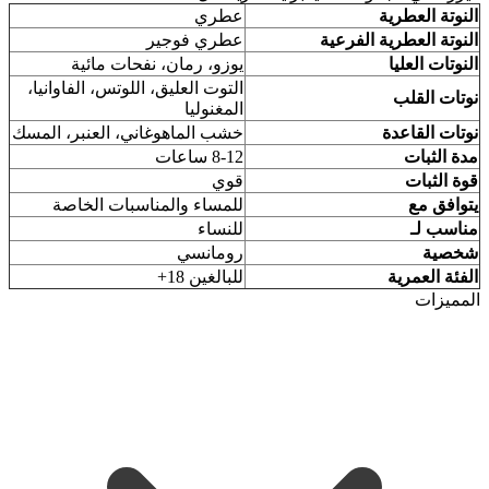
النوتة العطرية
عطري
النوتة العطرية الفرعية
عطري فوجير
النوتات العليا
يوزو، رمان، نفحات مائية
التوت العليق، اللوتس، الفاوانيا،
نوتات القلب
المغنوليا
نوتات القاعدة
خشب الماهوغاني، العنبر، المسك
مدة الثبات
8-12 ساعات
قوة الثبات
قوي
يتوافق مع
للمساء والمناسبات الخاصة
مناسب لـ
للنساء
شخصية
رومانسي
الفئة العمرية
للبالغين 18+
المميزات