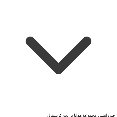
فيرزاتشي مجموعة هدايا برايت كريستال