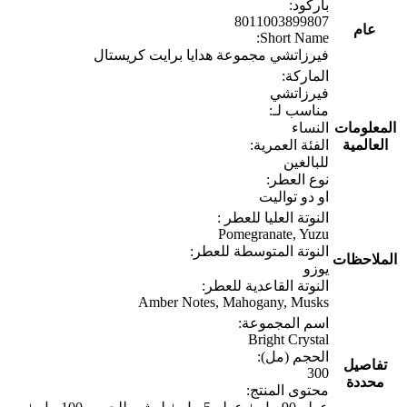
باركود:
8011003899807
عام
Short Name:
فيرزاتشي مجموعة هدايا برايت كريستال
الماركة:
فيرزاتشي
مناسب لـ:
المعلومات
النساء
العالمية
الفئة العمرية:
للبالغين
نوع العطر:
او دو تواليت
النوتة العليا للعطر :
Pomegranate, Yuzu
النوتة المتوسطة للعطر:
الملاحظات
يوزو
النوتة القاعدية للعطر:
Amber Notes, Mahogany, Musks
اسم المجموعة:
Bright Crystal
الحجم (مل):
تفاصيل
300
محددة
محتوى المنتج: