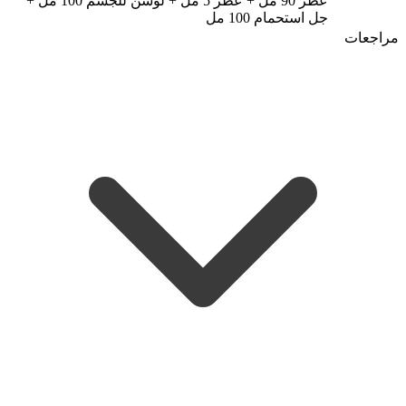
عطر 90 مل + عطر 5 مل + لوشن للجسم 100 مل +
جل استحمام 100 مل
مراجعات