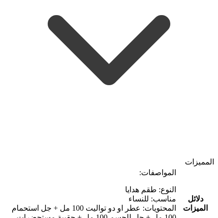
المميزات
المواصفات:
النوع: طقم هدايا
دلائل
مناسب: للنساء
الميزات
المحتويات: عطر او دو تواليت 100 مل + جل استحمام
100 مل + جل للجسم 100 مل + حقيبة مستحضرات