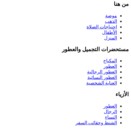
من هنا
موضة
الذهب
احتياجات الصلاة
الأطفال
المنزل
مستحضرات التجميل والعطور
المكياج
العطور
العطور الرجالية
العطور النسائية
العناية الشخصية
الأزياء
العطور
الرجال
النساء
الشنط وحقائب السفر