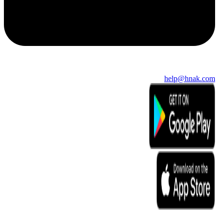
help@hnak.com