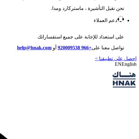
نحن نقبل التأشيرة ، ماستركارد ومدا.
دعم العملاء
على استعداد للإجابة على جميع استفساراتك
تواصل معنا على
+966 920009538
أو
help@hnak.com
احصل على تطبيقنا >
EN
English