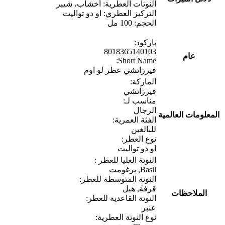
النوتات العطرية: أخشاب، شيبر
التركيز العطري: او دو تواليت
الحجم: 100 مل
باركود:
8018365140103
عام
Short Name:
فيرزاتشي عطر لو اوم
الماركة:
فيرزاتشي
مناسب لـ:
الرجال
المعلومات العالمية
الفئة العمرية:
للبالغين
نوع العطر:
او دو تواليت
النوتة العليا للعطر :
Basil, برغومت
النوتة المتوسطة للعطر:
قرفة, هيل
الملاحظات
النوتة القاعدية للعطر:
عنبر
نوع النوتة العطرية: