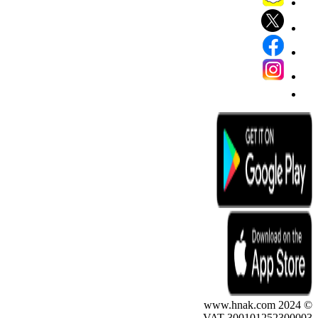
© 2024 www.hnak.com
VAT 300101252300003