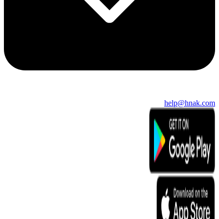
help@hnak.com