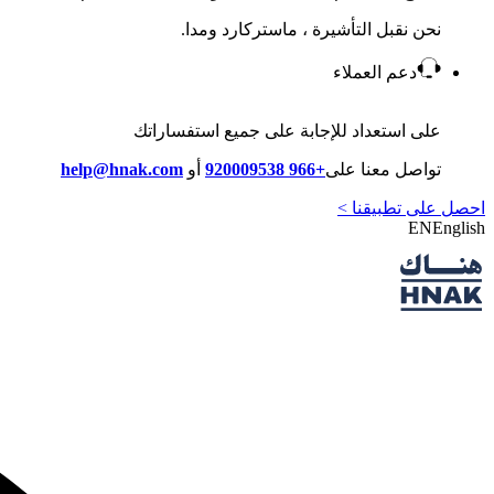
نحن نقبل التأشيرة ، ماستركارد ومدا.
دعم العملاء
على استعداد للإجابة على جميع استفساراتك
تواصل معنا على
+966 920009538
أو
help@hnak.com
احصل على تطبيقنا >
EN
English