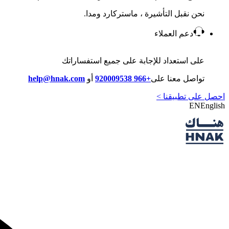
نحن نقبل التأشيرة ، ماستركارد ومدا.
دعم العملاء
على استعداد للإجابة على جميع استفساراتك
تواصل معنا على
+966 920009538
أو
help@hnak.com
احصل على تطبيقنا >
EN
English