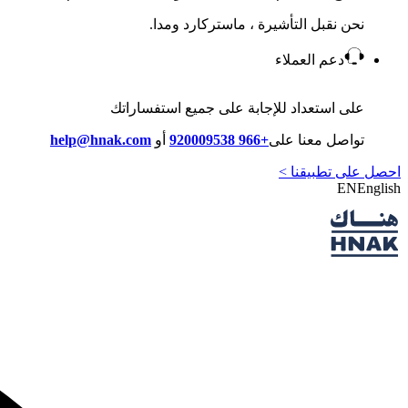
نحن نقبل التأشيرة ، ماستركارد ومدا.
دعم العملاء
على استعداد للإجابة على جميع استفساراتك
تواصل معنا على
+966 920009538
أو
help@hnak.com
احصل على تطبيقنا >
EN
English