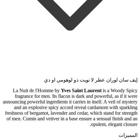
إيف سان لوران عطر لا نويت دو لوهومي او دي
La Nuit de l'Homme by
Yves Saint Laurent
is a Woody Spicy
fragrance for men. Its flacon is dark and powerful, as if it were
announcing powerful ingredients it carries in itself. A veil of mystery
and an explosive spicy accord reveal cardamom with sparkling
freshness of bergamot, lavender and cedar, which stand for strength
of men. Cumin and vetiver in a base ensure a sensual finish and an
opulent, elegant closure.
المميزات