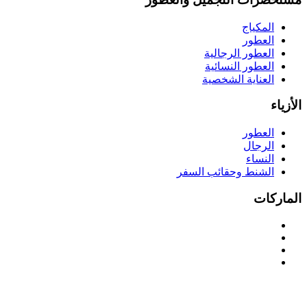
المكياج
العطور
العطور الرجالية
العطور النسائية
العناية الشخصية
الأزياء
العطور
الرجال
النساء
الشنط وحقائب السفر
الماركات