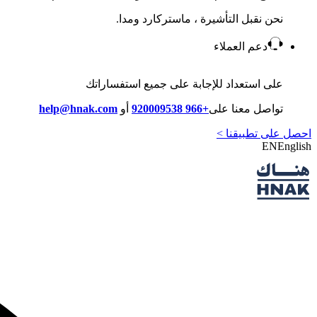
نحن نقبل التأشيرة ، ماستركارد ومدا.
دعم العملاء
على استعداد للإجابة على جميع استفساراتك
تواصل معنا على
+966 920009538
أو
help@hnak.com
احصل على تطبيقنا >
EN
English