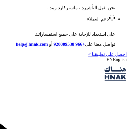
نحن نقبل التأشيرة ، ماستركارد ومدا.
دعم العملاء
على استعداد للإجابة على جميع استفساراتك
تواصل معنا على
+966 920009538
أو
help@hnak.com
احصل على تطبيقنا >
EN
English