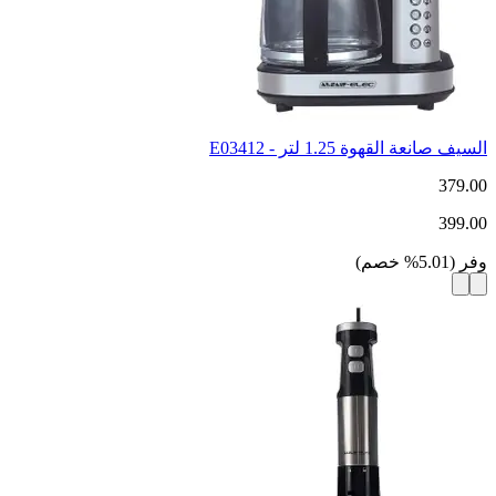
السيف صانعة القهوة 1.25 لتر - E03412
379.00
399.00
وفر
(
5.01
%
خصم
)