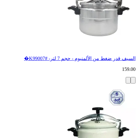
السيف قدر ضغط من الألمنيوم - حجم 7 لتر- #K99007�
159.00