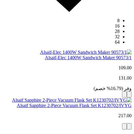
8
16
28
32
64
Alsaif-Elec 1400W Sandwich Maker 90573/1
109.00
131.00
وفر
(
16.79
%
خصم
)
Alsaif Sapphire 2-Piece Vacuum Flask Set K1230702/IVYG
217.00