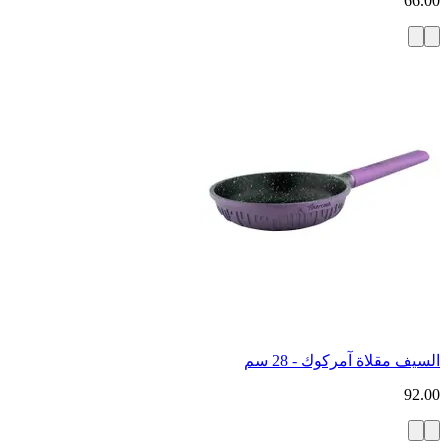
66.00
السيف مقلاة آمركوك - 28 سم
92.00