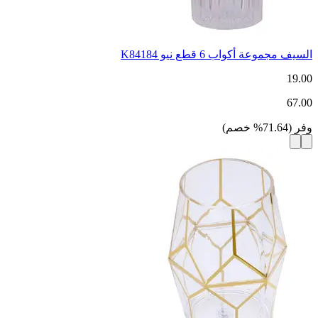
السيف مجموعة أكواب 6 قطع نيو K84184
19.00
67.00
وفر
(
71.64
%
خصم
)