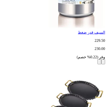
السيف قدر ضغط
229.50
230.00
وفر
(
0.22
%
خصم
)