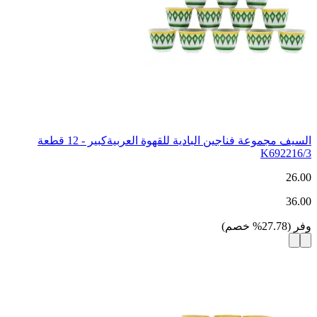
السيف مجموعة فناجين البادية للقهوة العربيةكبير - 12 قطعة
K692216/3
26.00
36.00
وفر
(
27.78
%
خصم
)