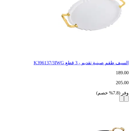
السيف طقم صينية تقديم - 3 قطع K396137/3IWG
189.00
205.00
وفر
(
7.8
%
خصم
)