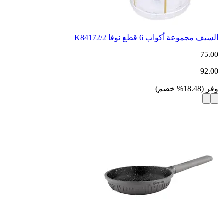
السيف مجموعة أكواب 6 قطع نوفا K84172/2
75.00
92.00
وفر
(
18.48
%
خصم
)