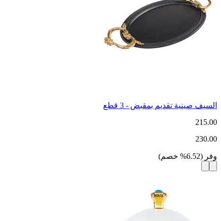
السيف صينية تقديم بمقبض - 3 قطع
215.00
230.00
وفر
(
6.52
%
خصم
)