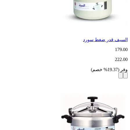
السيف قدر ضغط سورد
179.00
222.00
وفر
(
19.37
%
خصم
)