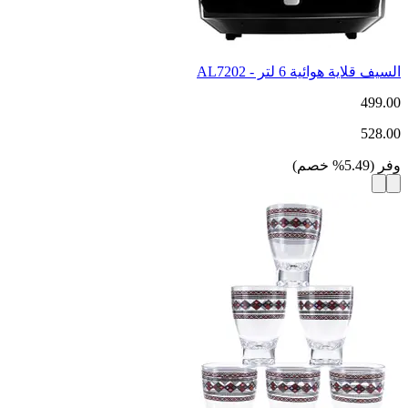
السيف قلاية هوائية 6 لتر - AL7202
499.00
528.00
وفر
(
5.49
%
خصم
)