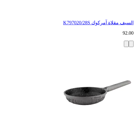
السيف مقلاة آمركوك K797020/28S
92.00