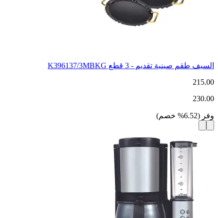
السيف طقم صينية تقديم - 3 قطع K396137/3MBKG
215.00
230.00
وفر
(
6.52
%
خصم
)