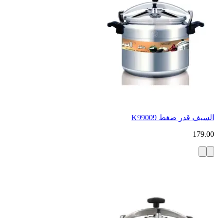
السيف قدر ضغط K99009
179.00