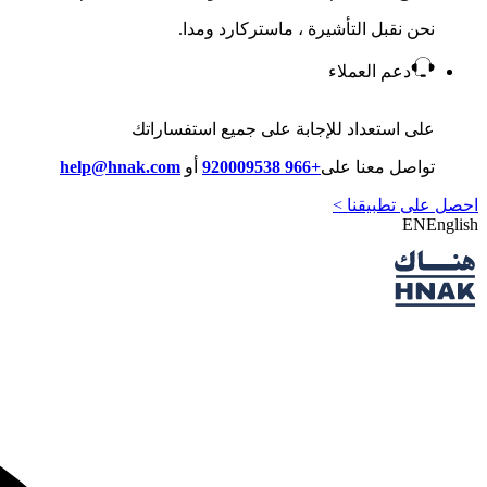
نحن نقبل التأشيرة ، ماستركارد ومدا.
دعم العملاء
على استعداد للإجابة على جميع استفساراتك
تواصل معنا على
+966 920009538
أو
help@hnak.com
احصل على تطبيقنا >
EN
English