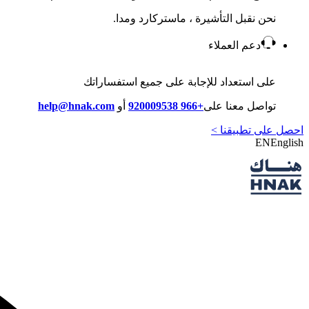
نحن نقبل التأشيرة ، ماستركارد ومدا.
دعم العملاء
على استعداد للإجابة على جميع استفساراتك
تواصل معنا على
+966 920009538
أو
help@hnak.com
احصل على تطبيقنا >
EN
English