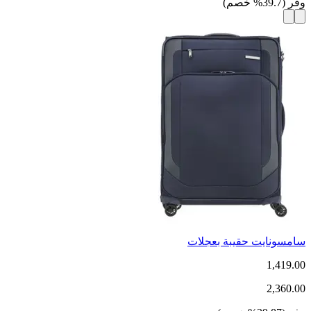
وفر
(
39.7
%
خصم
)
سامسونايت حقيبة بعجلات
1,419.00
2,360.00