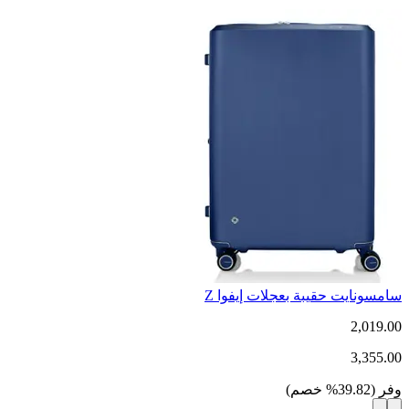
سامسونايت حقيبة بعجلات إيفوا Z
2,019.00
3,355.00
وفر
(
39.82
%
خصم
)