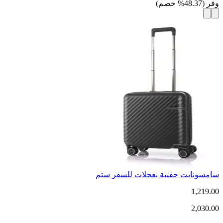
وفر
(
48.37
%
خصم
)
سامسونايت حقيبة بعجلات للسفر ستم
1,219.00
2,030.00