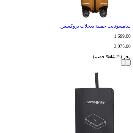
سامسونايت حقيبة بعجلات بروكسس
1,699.00
3,075.00
وفر
(
44.75
%
خصم
)