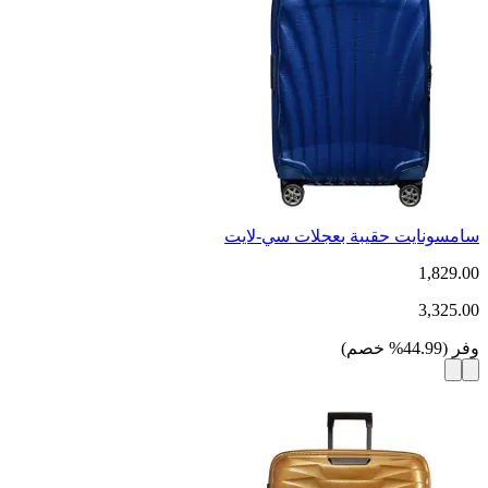
سامسونايت حقيبة بعجلات سي-لايت
1,829.00
3,325.00
وفر
(
44.99
%
خصم
)