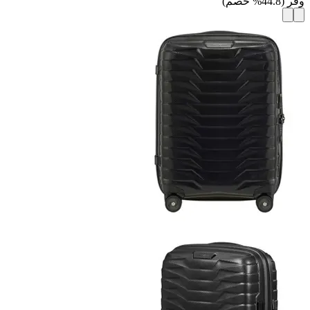
وفر
(
44.8
%
خصم
)