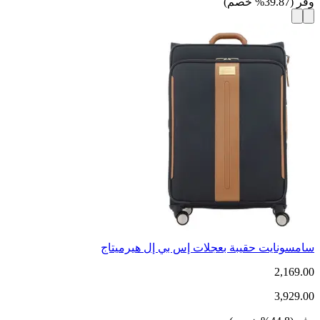
وفر
(
39.87
%
خصم
)
سامسونايت حقيبة بعجلات إس بي إل هيرميتاج
2,169.00
3,929.00