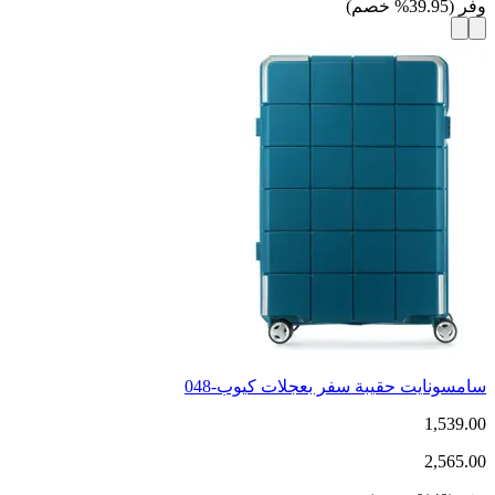
وفر
(
39.95
%
خصم
)
سامسونايت حقيبة سفر بعجلات كيوب-048
1,539.00
2,565.00