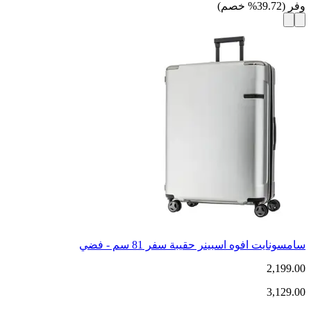
وفر
(
39.72
%
خصم
)
سامسونايت افوه اسبينر حقيبة سفر 81 سم - فضي
2,199.00
3,129.00