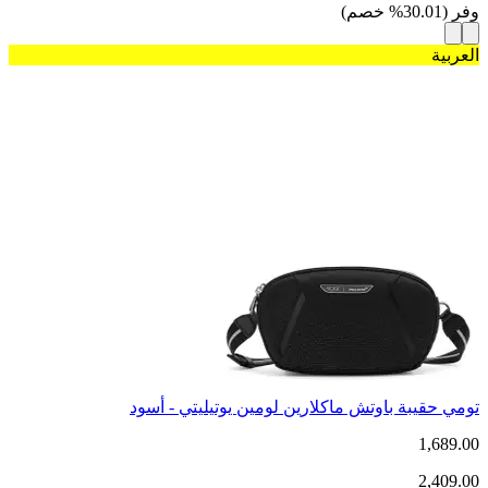
وفر
(
30.01
%
خصم
)
العربية
تومي حقيبة باوتش ماكلارين لومين يوتيليتي - أسود
1,689.00
2,409.00