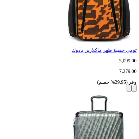
تومي حقيبة ظهر ماكلارين بادوك
5,099.00
7,279.00
وفر
(
29.95
%
خصم
)