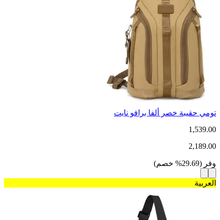
تومي حقيبة خصر ألفا برافو نايت
1,539.00
2,189.00
وفر
(
29.69
%
خصم
)
العربية