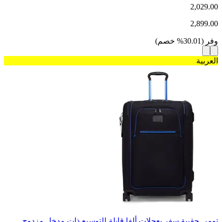
2,029.00
2,899.00
وفر
(
30.01
%
خصم
)
العربية
تومي حقيبة سفر بعجلات ألفا قابلة للتوسيع ذات مدخل مزدوج