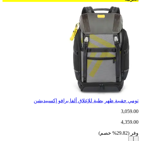
تومي حقيبة ظهر بطية للإغلاق ألفا برافو إكسبيديشن
3,059.00
4,359.00
وفر
(
29.82
%
خصم
)