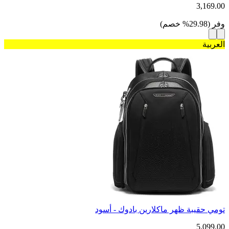
3,169.00
وفر
(
29.98
%
خصم
)
العربية
تومي حقيبة ظهر ماكلارين بادوك - أسود
5,099.00