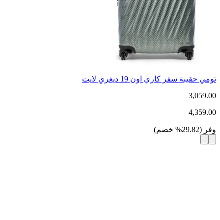
تومي حقيبة سفر كاري اون 19 ديغري لايت
3,059.00
4,359.00
وفر
(
29.82
%
خصم
)