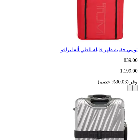
تومي حقيبة ظهر قابلة للطي ألفا برافو
839.00
1,199.00
وفر
(
30.03
%
خصم
)