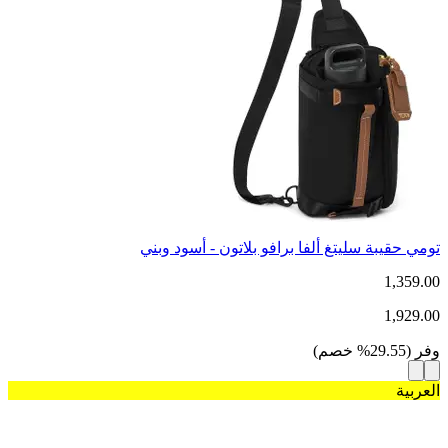
تومي حقيبة سليتغ ألفا برافو بلاتون - أسود وبني
1,359.00
1,929.00
وفر
(
29.55
%
خصم
)
العربية