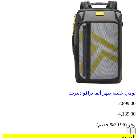
تومي حقيبة ظهر ألفا برافو ديتريك
2,899.00
4,139.00
وفر
(
29.96
%
خصم
)
العربية