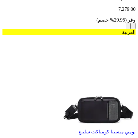
7,279.00
وفر
(
29.95
%
خصم
)
العربية
تومي ميسينا كومباكت سلينغ