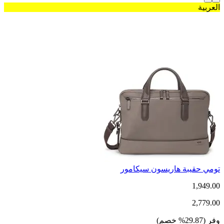
العربية
تومي حقيبة هاريسون سيكامور
1,949.00
2,779.00
وفر
(
29.87
%
خصم
)