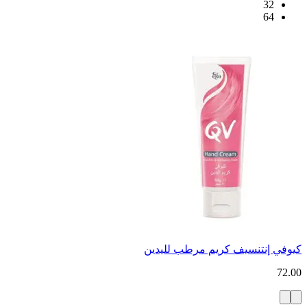
32
64
كيوفي إنتنسيف كريم مرطب لليدين
72.00