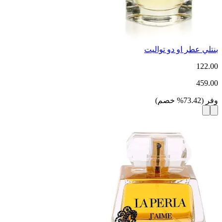
بنتلي عطر او دو تواليت
122.00
459.00
وفر
(
73.42
%
خصم
)