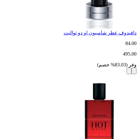
دافيدوف عطر شامبيون او دو تواليت
84.00
495.00
وفر
(
83.03
%
خصم
)