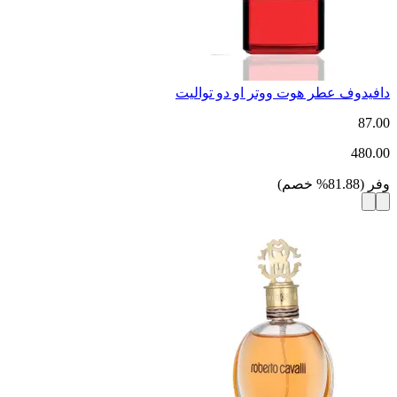
دافيدوف عطر هوت ووتر او دو تواليت
87.00
480.00
وفر
(
81.88
%
خصم
)