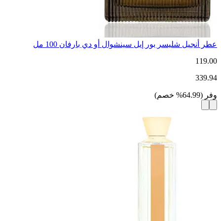
عطر أنجيل شليسر بور إيل سينشوال أو دي بارفان 100 مل
119.00
339.94
وفر
(
64.99
%
خصم
)