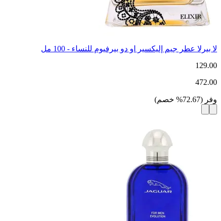
لا بيرلا عطر جيم إليكسير او دو بيرفيوم للنساء - 100 مل
129.00
472.00
وفر
(
72.67
%
خصم
)