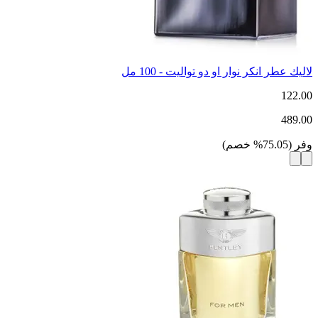
لاليك عطر انكر نوار او دو تواليت - 100 مل
122.00
489.00
وفر
(
75.05
%
خصم
)