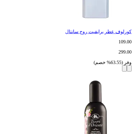
كورلوف عطر برايفيت روج سانتال
109.00
299.00
وفر
(
63.55
%
خصم
)