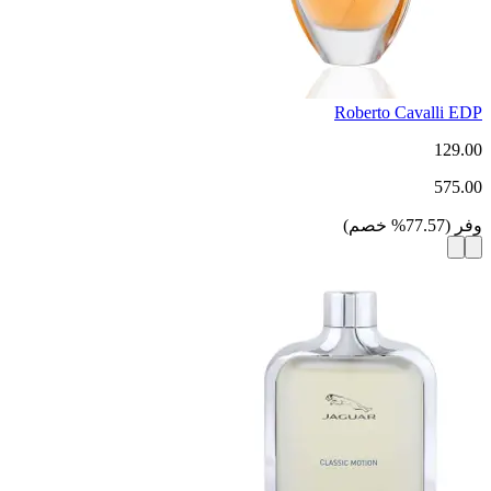
Roberto Cavalli EDP
129.00
575.00
وفر
(
77.57
%
خصم
)