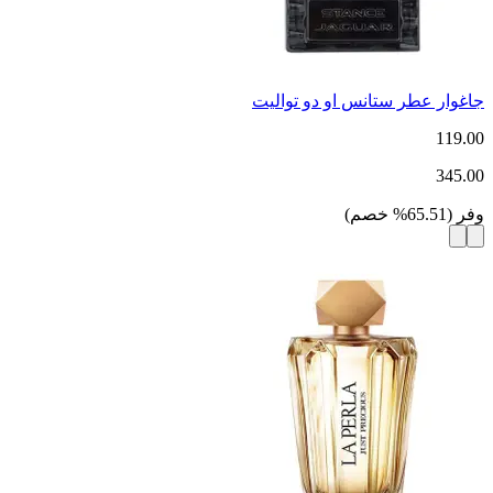
جاغوار عطر ستانس او دو تواليت
119.00
345.00
وفر
(
65.51
%
خصم
)