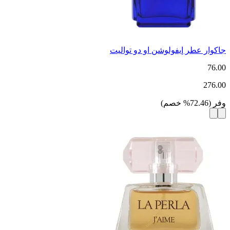
جاكوار عطر إيفولوشن او دو تواليت
76.00
276.00
وفر
(
72.46
%
خصم
)