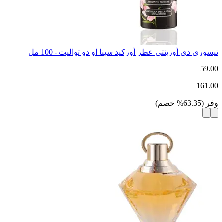
تيسوري دي أورينتي عطر أوركيد سينا او دو تواليت - 100 مل
59.00
161.00
وفر
(
63.35
%
خصم
)