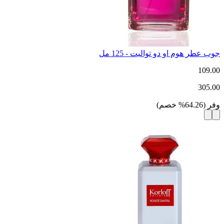
جوب عطر هوم او دو تواليت - 125 مل
109.00
305.00
وفر
(
64.26
%
خصم
)