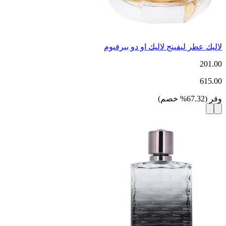
لاليك عطر ليفينج لاليك او دو بيرفيوم
201.00
615.00
وفر
(
67.32
%
خصم
)