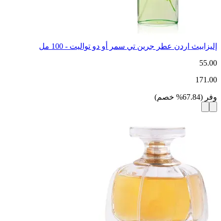
إليزابيث اردن عطر جرين تي سمر أو دو تواليت - 100 مل
55.00
171.00
وفر
(
67.84
%
خصم
)