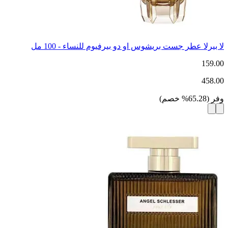
لا بيرلا عطر جست بريشوس او دو بيرفيوم للنساء - 100 مل
159.00
458.00
وفر
(
65.28
%
خصم
)