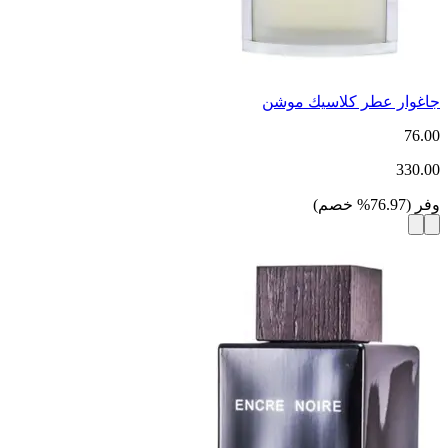
جاغوار عطر كلاسيك موشن
76.00
330.00
وفر
(
76.97
%
خصم
)