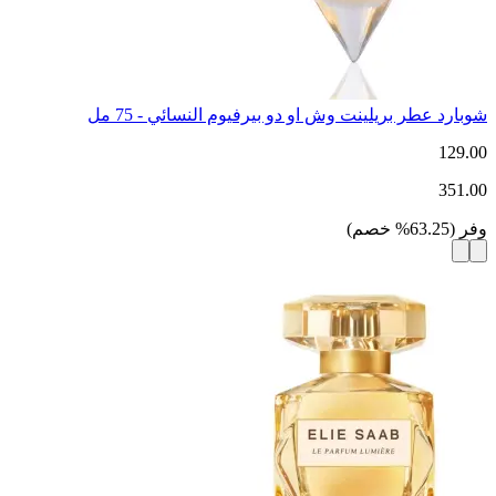
شوبارد عطر بريلينت وش او دو بيرفيوم النسائي - 75 مل
129.00
351.00
وفر
(
63.25
%
خصم
)