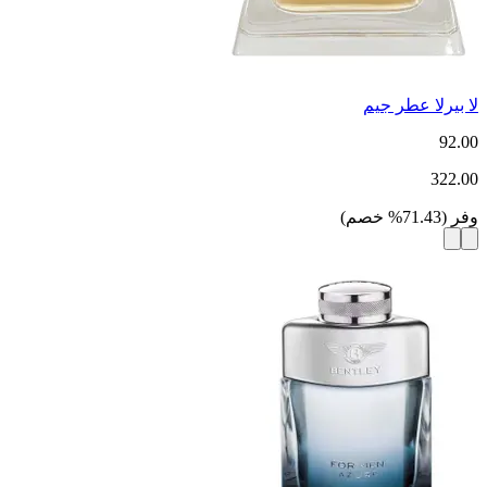
لا بيرلا عطر جيم
92.00
322.00
وفر
(
71.43
%
خصم
)